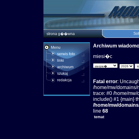
Sob
strona g��wna
Archiwum wiadom
Menu
serwis foto
miesi�c
linki
archiwum
szukaj
redakcja
Fatal error
: Uncaugh
/home/mw/domains/mo
trace: #0 /home/mw/
include() #1 {main} t
/home/mw/domains/
line
68
temat