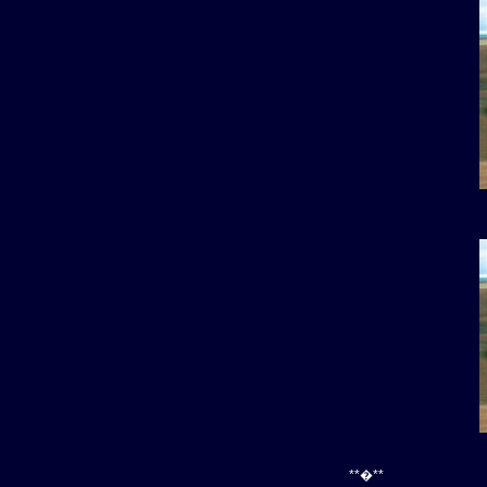
**�**