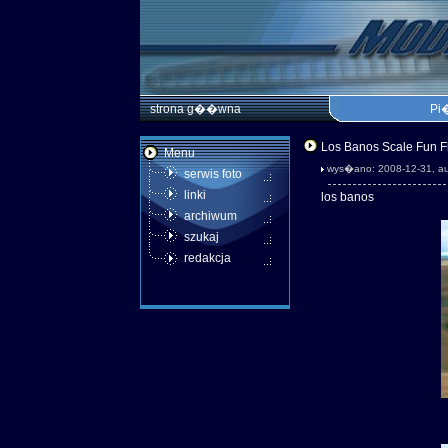
strona g��wna
Pi�
Los Banos Scale Fun Fl
Menu
wys�ano: 2008-12-31, au
serwis foto
linki
los banos
archiwum
szukaj
redakcja