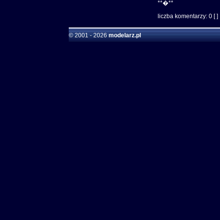
**�**
liczba komentarzy: 0 [ ]
© 2001 - 2026
modelarz.pl