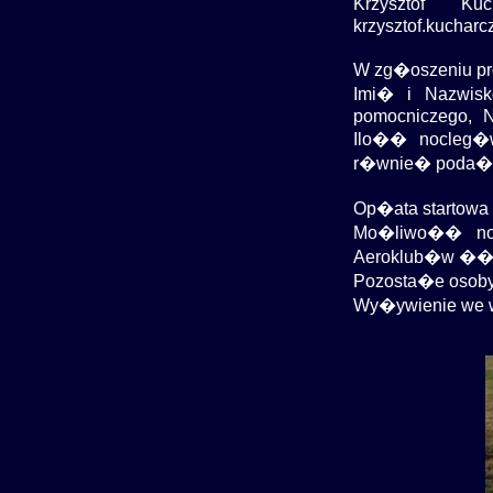
Krzysztof Ku
krzysztof.kucharc
W zg�oszeniu pro
Imi� i Nazwisk
pomocniczego, N
Ilo�� nocleg�w
r�wnie� poda� 
Op�ata startowa
Mo�liwo�� noc
Aeroklub�w ��
Pozosta�e osoby
Wy�ywienie we 