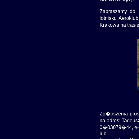
Zapraszamy do
lotnisku Aerokl
Krakowa na tras
Zg�oszenia pros
na adres: Tadeusz
0�03079�44, e-ma
lub