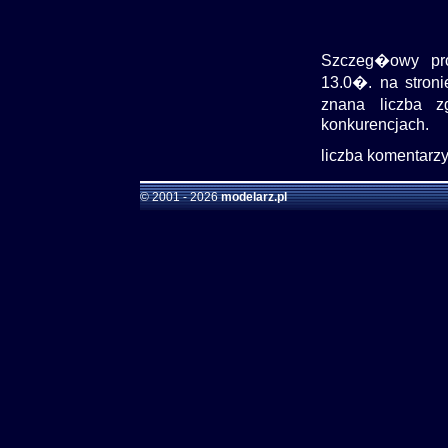
Szczeg�owy pr
13.0�. na stroni
znana liczba 
konkurencjach.
liczba komentarzy:
© 2001 - 2026
modelarz.pl