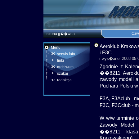
Czwa
strona g��wna
Aeroklub Krakows
Menu
i F3C
serwis foto
wys�ano: 2003-05-06
linki
Zgodnie z Kalen
archiwum
��8211; Aeroklub
szukaj
zawody modeli ak
redakcja
Pucharu Polski w
F3A, F3Aclub - 
F3C, F3Cclub -
W w/w terminie 
Zawody Model
��8211; klasa 
Krakowskiego).