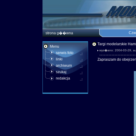
Czwa
strona g��wna
Targi modelarskie Ham
Menu
wys�ano: 2004-03-29, au
serwis foto
linki
Zapraszam do obejrzen
archiwum
szukaj
redakcja