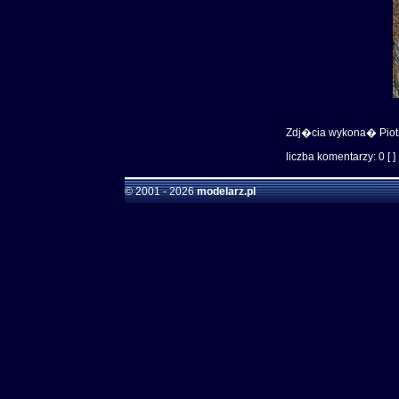
Zdj�cia wykona� Piotr 
liczba komentarzy: 0 [ ]
© 2001 - 2026
modelarz.pl